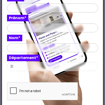
Nancy Rubins
Olivier Mosset
Prénom*
Peter Downsbrough
Reiner Ruthenbeck
Nom*
Stephen Antonakos
Département*