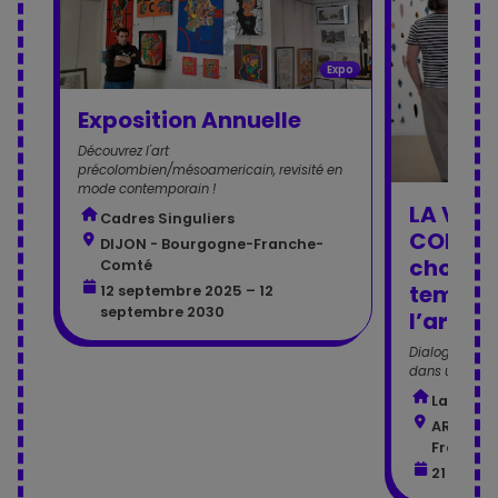
Expo
Exposition Annuelle
Découvrez l'art
précolombien/mésoamericain, revisité en
mode contemporain !
LA VILL
Cadres Singuliers
COLLECT
DIJON - Bourgogne-Franche-
choc du
Comté
temps 
12 septembre 2025 – 12
septembre 2030
l’art
Dialogues ent
dans un espac
La Villa 
ARC-LÈS
Franche
21 juin 