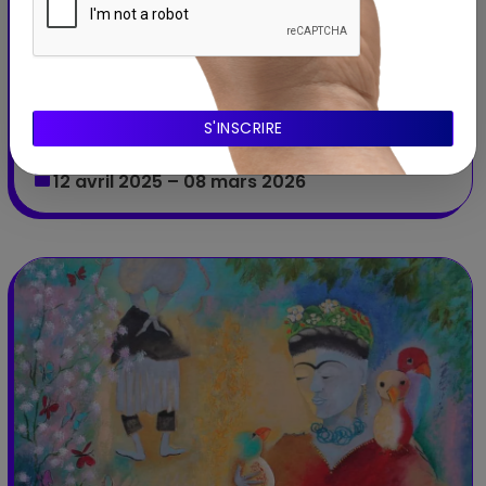
Son ! Jouez avec les ondes
Expérimentez le son : vibrations, fréquences et
propagation des ondes.
Espace Mendès France
POITIERS - Nouvelle-Aquitaine
12 avril 2025 – 08 mars 2026