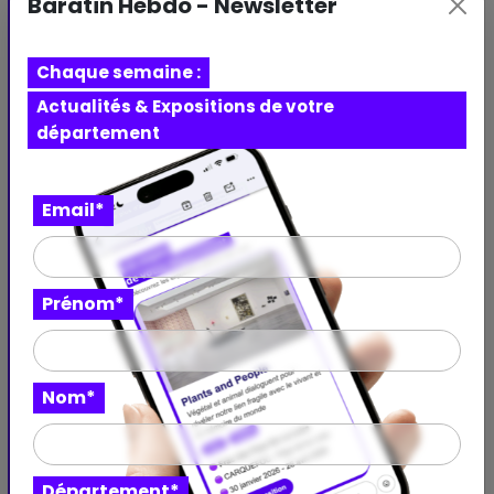
Baratin Hebdo - Newsletter
Chaque semaine :
Actualités & Expositions de votre
département
Email*
Expo
Prénom*
CRIBLES ET OSCILLONS
Tracer le mouvement dans la matière, capter le
hasard et l’ordre, entre chute, écoulement et emprein
Nom*
Centre d’Art Contemporain de Lacoux
PLATEAU D'HAUTEVILLE - Auvergne-Rhône-
Alpes
Département*