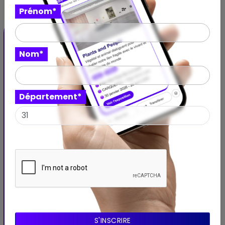
Prénom*
Nom*
Département*
Expo