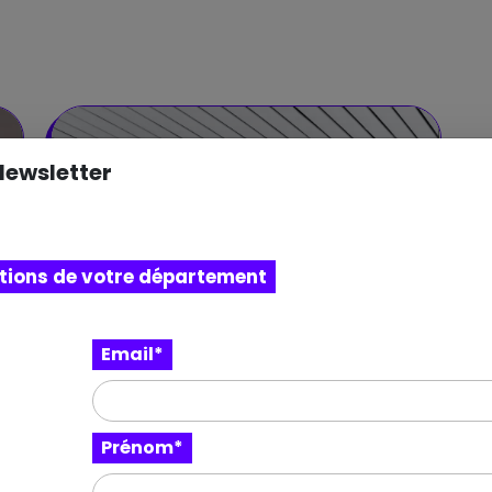
Newsletter
itions de votre département
o
Email*
Prénom*