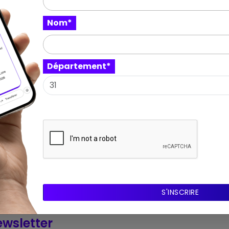
Expo
Nom*
Le regard qui brûle
Hanako Murakami repense la photographie
en transformant le regard en geste et en
Département*
explorant des techn
Manoir de Kerlaouen
LESNEVEN - Bretagne
17 mai 2025 – 31 août 2025
wsletter