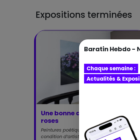
Expositions terminées
Baratin Hebdo - 
Chaque semaine :
Actualités & Expos
Exp
Une bonne année pour les
roses
Peintures poétiques sur le climat et la
condition d’artiste