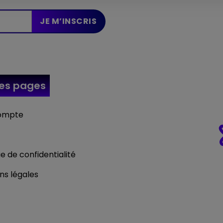
res
pages
ompte
ue de confidentialité
ns légales