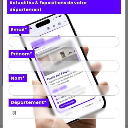
Actualités & Expositions de votre
département
Évènement artistique
Email*
Vous méritez La Ville Côtière –
Tournée d’été en Occitanie
En triporteur, Maxime Callen vient à votre rencontre
Prénom*
pour vous présenter La Ville Côtière
Plage du lydia
LE BARCARÈS - Occitanie
Nom*
09 juillet 2025 – 02 août 2025
Département*