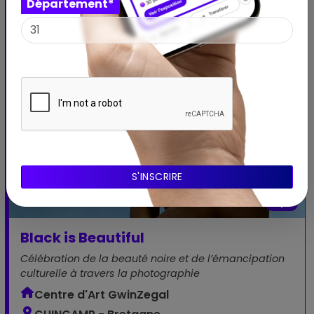
Département*
Expo
Black is Beautiful
Célébration de la beauté noire et de l’émancipation
culturelle à travers la photographie
Centre d'Art GwinZegal