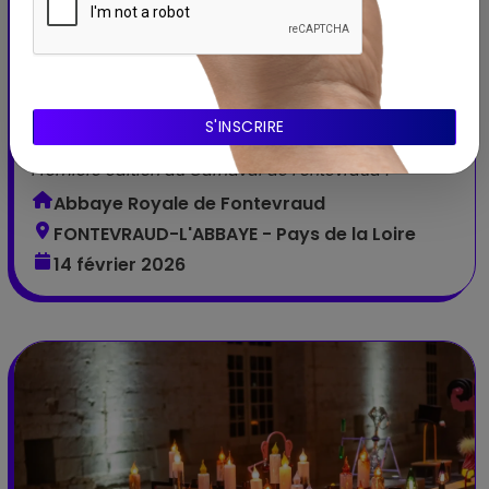
Évènement artistique
Fontevraud fait son carnaval !
Première édition du Carnaval de Fontevraud !
Abbaye Royale de Fontevraud
FONTEVRAUD-L'ABBAYE - Pays de la Loire
14 février 2026