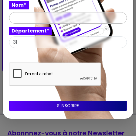
Nom*
Expo
La Symétrie des Rêves
Département*
Un envol poétique de 300 papillons au croisement de
l’art et des sciences
La Gerbetière
COUËRON - Pays de la Loire
06 juin 2025 – 31 août 2025
Abonnnez-vous à notre Newsletter