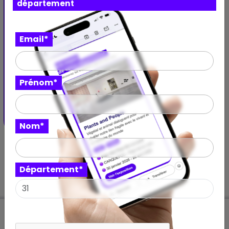
département
Expo
Email*
Couleurs d'enfance
Un voyage ludique à travers les couleurs qui ont
façonné la mode et la symbolique enfantine.
Prénom*
Musée d'Art / Musée d'Histoire
CHOLET - Pays de la Loire
13 décembre 2025 – 05 juillet 2026
Nom*
Département*