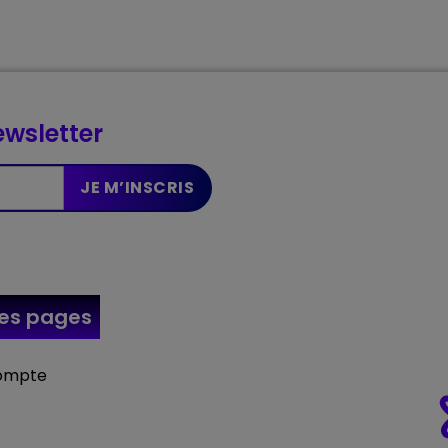
wsletter
res
pages
ompte