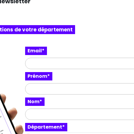
Newsletter
itions de votre département
Email*
Prénom*
Nom*
Département*