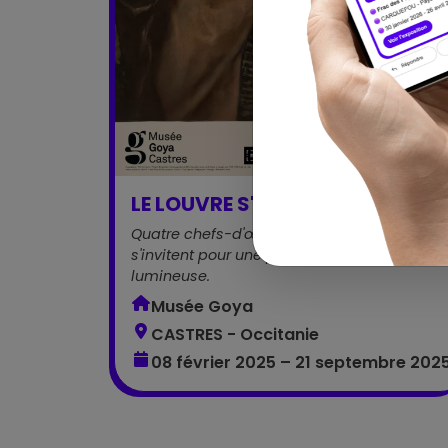
Exp
LE LOUVRE S'INVITE CHEZ GOYA
Quatre chefs-d'œuvre du Siècle d'Or
s'invitent pour une parenthèse précieuse et
lumineuse.
Musée Goya
CASTRES - Occitanie
08 février 2025 – 21 septembre 202