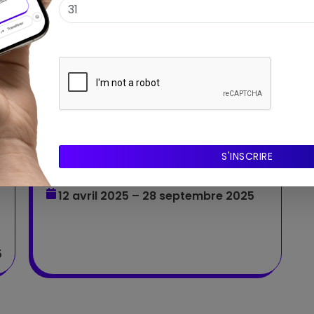
Expo
Pilar Albarracín. N'éteins pas
la flamme
Une relecture flamboyante et subversive du
o
folklore andalou, entre traditions et
transgressions.
Musée Goya
CASTRES - Occitanie
12 avril 2025 – 28 septembre 2025
5