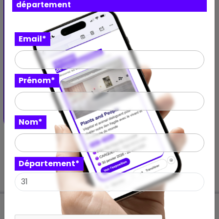
département
Évènement artistique
Email*
Muriel Abadie rhabille la Halle
La Halle Flachat se réinvente en 2026 : art,
gastronomie et soirée funk dès 19h !
Prénom*
Halle Flachat
ASNIÈRES-SUR-SEINE - Île-de-France
17 janvier 2026
Nom*
Département*