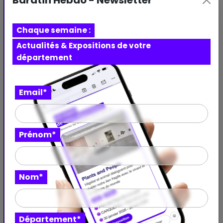
Baratin Hebdo - Newsletter
Chaque semaine :
Actualités & Expositions de votre
département
Email*
Expo
Prénom*
Pelouse interdite
Quand la cour de justice devient cour de récréation :
l'ordre renversé
Nom*
Villa du Parc - centre d'art contemporain
d'intérêt national
ANNEMASSE - Auvergne-Rhône-Alpes
Département*