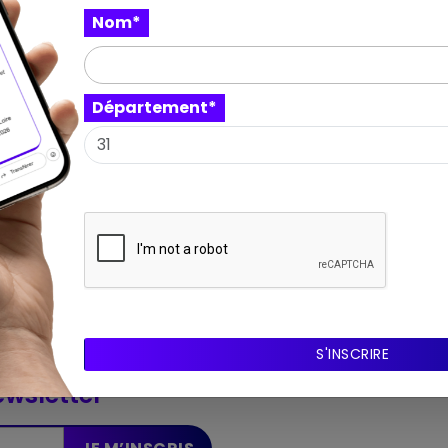
Nom*
Département*
wsletter