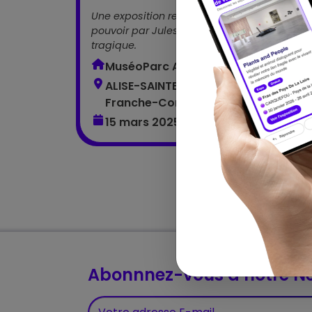
Une exposition retraçant la conquête du
pouvoir par Jules César jusqu’à sa mort
tragique.
MuséoParc Alésia
ALISE-SAINTE-REINE - Bourgogne-
Franche-Comté
15 mars 2025 – 30 novembre 2025
Abonnnez-vous à notre Ne