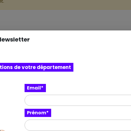
t.
Newsletter
itions de votre département
Email*
o
Prénom*