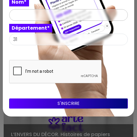
Nom*
Département*
Au bord des mondes. Habiter les territoires,
survivre aux fractures – Festival OFF Arles
Consulter
L’ENVERS DU DÉCOR. Histoires de papiers