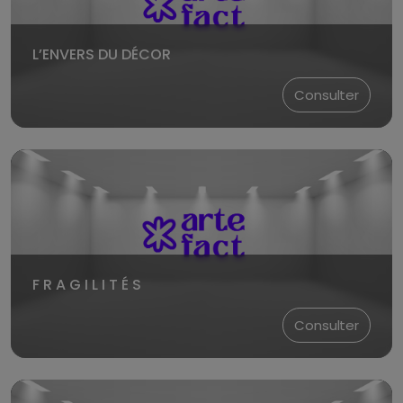
L’ENVERS DU DÉCOR
Consulter
F R A G I L I T É S
Consulter