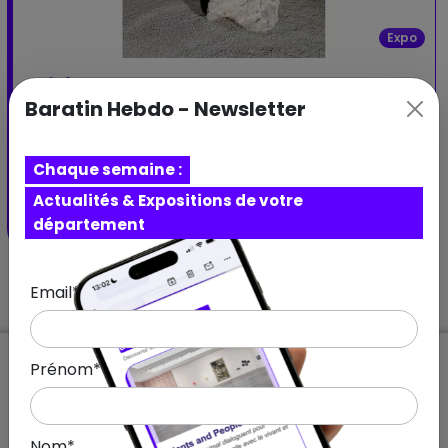
Expo
Dérives
Baratin Hebdo - Newsletter
Dérives : installation immersive mêlant photographie
et son, explorant la dérive urbaine.
Urban Gallery
Chaque semaine :
MARSEILLE - Provence-Alpes-Côte d'Azur
Actualités & Expositions de votre
13 mai 2025 – 30 juin 2025
département
Email*
Prénom*
Abonnnez-vous à notre Newsletter
Nom*