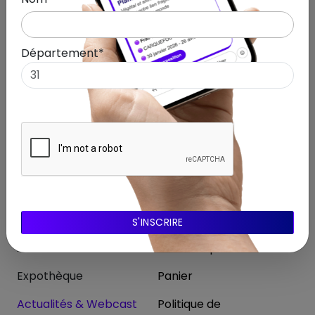
Département*
Suivez-nous !
Menu
Autres
Accueil
Mon compte
Expothèque
Panier
Actualités & Webcast
Politique de