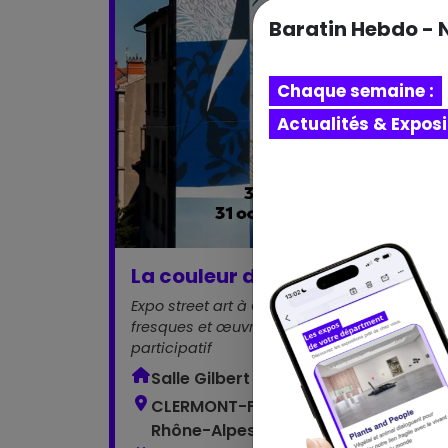
Baratin Hebdo - 
Chaque semaine :
Actualités & Expos
Exp
La couleur des murs
Expo street art à Clermont : 11 artistes,
fresques et œuvres nées d’un projet
participatif
Salle Gilbert Gaillard
CLERMONT-FERRAND - Auvergne-
Rhône-Alpes