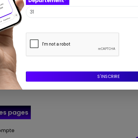
Département*
wsletter
res
pages
ompte