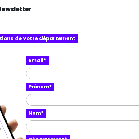
Newsletter
itions de votre département
Email*
o
Prénom*
Nom*