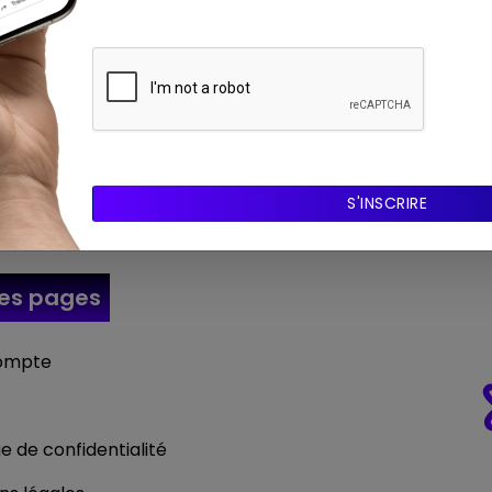
wsletter
res
pages
ompte
ue de confidentialité