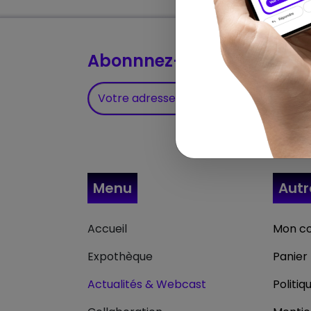
Abonnnez-vous à notre Ne
Menu
Aut
Accueil
Mon c
Expothèque
Panier
Actualités & Webcast
Politiq