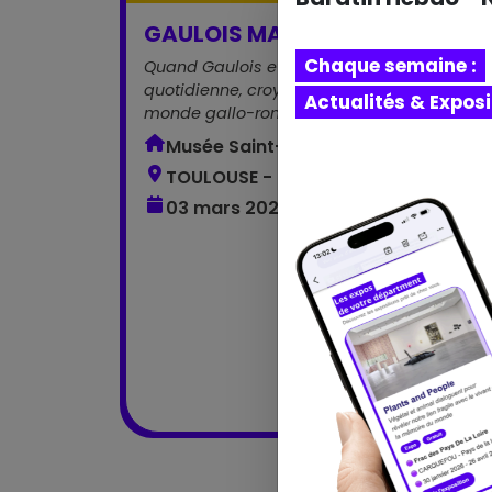
GAULOIS MAIS ROMAINS !
Chaque semaine :
Quand Gaulois et Romains fusionnent : vie
quotidienne, croyances et naissance du
Actualités & Expos
monde gallo-romain
Musée Saint-Raymond
TOULOUSE - Occitanie
03 mars 2026 – 03 janvier 2027