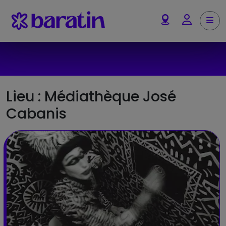
Aller au contenu
Me
Account
Lieu :
Médiathèque José
Cabanis