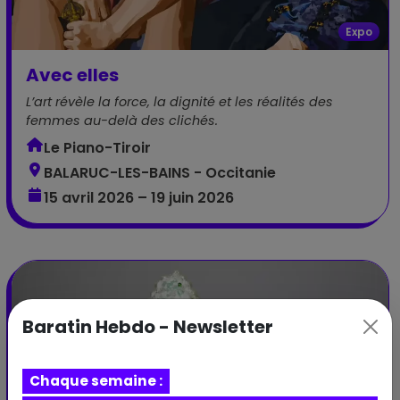
Expo
Avec elles
L’art révèle la force, la dignité et les réalités des
femmes au-delà des clichés.
Le Piano-Tiroir
BALARUC-LES-BAINS - Occitanie
15 avril 2026 – 19 juin 2026
Baratin Hebdo - Newsletter
Chaque semaine :