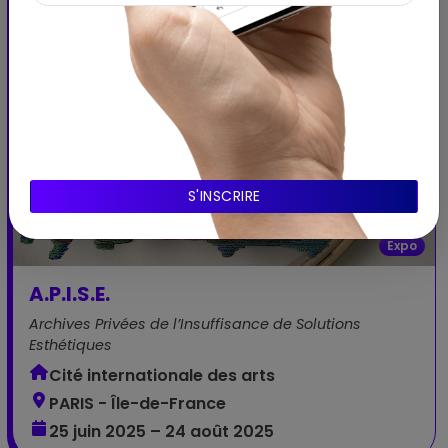
Expo
A.P.I.S.E.
Archives Privées de l’Insuffisance de Solutions
Esthétiques
Cité internationale des arts
PARIS - Île-de-France
25 juin 2025 – 24 août 2025