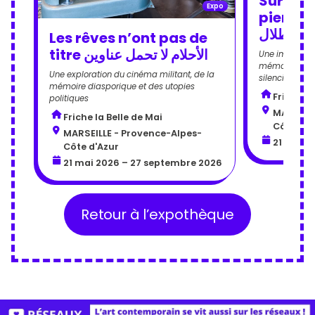
Sur les 
Expo
pierres fl
ة الأطلال
Les rêves n’ont pas de
titre الأحلام لا تحمل عناوين
Une immersion
mémoire des 
Une exploration du cinéma militant, de la
silenciés
mémoire diasporique et des utopies
Friche la
politiques
MARSEILL
Friche la Belle de Mai
Côte d'A
MARSEILLE - Provence-Alpes-
21 mai 2
Côte d'Azur
21 mai 2026 – 27 septembre 2026
Retour à l’expothèque