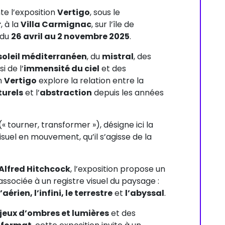
e l’exposition
Vertigo
, sous le
r
, à la
Villa Carmignac
, sur l’île de
 du
26 avril au 2 novembre 2025
.
soleil méditerranéen
, du
mistral
, des
i de l’
immensité du ciel
et des
on
Vertigo
explore la relation entre la
urels
et l’
abstraction
depuis les années
(« tourner, transformer »), désigne ici la
uel en mouvement, qu’il s’agisse de la
Alfred Hitchcock
, l’exposition propose un
associée à un registre visuel du paysage :
érien, l’infini, le terrestre
et
l’abyssal
.
jeux d’ombres et lumières
et des