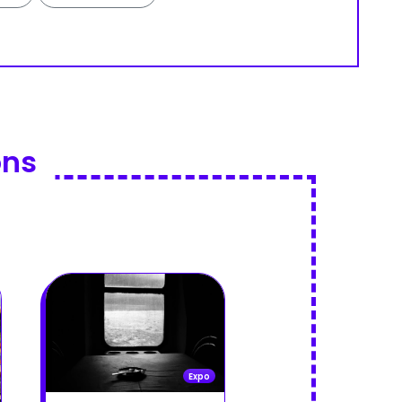
ons
Expo