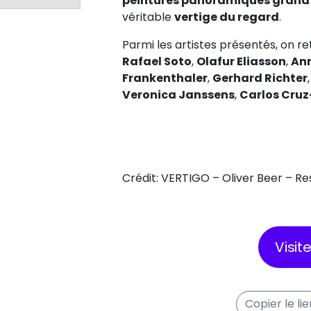
peintures panoramiques grand
véritable
vertige du regard
.
Parmi les artistes présentés, on r
Rafael Soto
,
Olafur Eliasson
,
An
Frankenthaler
,
Gerhard Richter
Veronica Janssens
,
Carlos Cruz
Crédit: VERTIGO – Oliver Beer – R
Visit
Copier le li