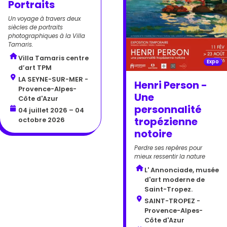
Portraits
Un voyage à travers deux
siècles de portraits
photographiques à la Villa
Tamaris.
Villa Tamaris centre
Expo
d’art TPM
LA SEYNE-SUR-MER -
Henri Person -
Provence-Alpes-
Une
Côte d'Azur
personnalité
04 juillet 2026 – 04
tropézienne
octobre 2026
notoire
Perdre ses repères pour
mieux ressentir la nature
L' Annonciade, musée
d'art moderne de
Saint-Tropez.
SAINT-TROPEZ -
Provence-Alpes-
Côte d'Azur