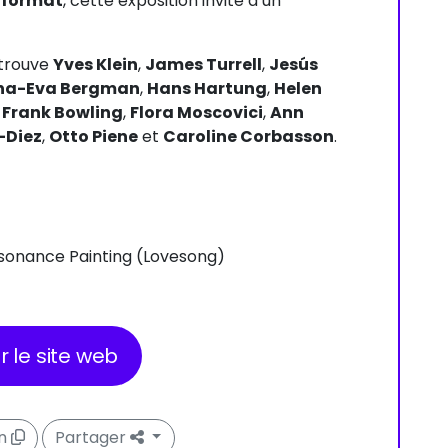
 format
, cette exposition invite à un
etrouve
Yves Klein
,
James Turrell
,
Jesús
na-Eva Bergman
,
Hans Hartung
,
Helen
,
Frank Bowling
,
Flora Moscovici
,
Ann
-Diez
,
Otto Piene
et
Caroline Corbasson
.
esonance Painting (Lovesong)
er le site web
en
Partager