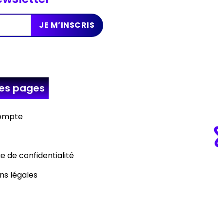
res
pages
ompte
ue de confidentialité
ns légales