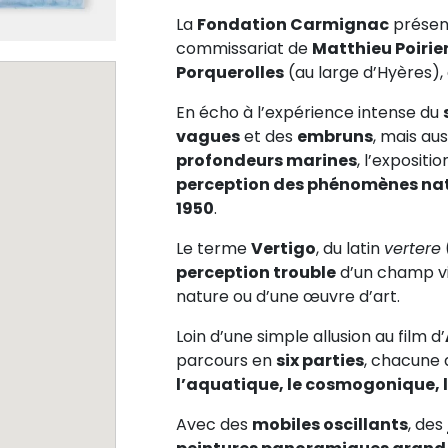
La
Fondation Carmignac
présent
commissariat de
Matthieu Poirie
Porquerolles
(au large d’Hyères),
En écho à l’expérience intense du
vagues
et des
embruns
, mais auss
profondeurs marines
, l’expositi
perception des phénomènes nat
1950
.
Le terme
Vertigo
, du latin
vertere
perception trouble
d’un champ vis
nature ou d’une œuvre d’art.
Loin d’une simple allusion au film d’
parcours en
six parties
, chacune 
l’aquatique, le cosmogonique, l’a
Avec des
mobiles oscillants
, des