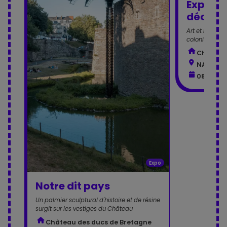
Express
décolon
Art et mémoire
coloniale dep
Château
NANTES -
08 mai 
Expo
Notre dit pays
Un palmier sculptural d'histoire et de résine
surgit sur les vestiges du Château
Château des ducs de Bretagne