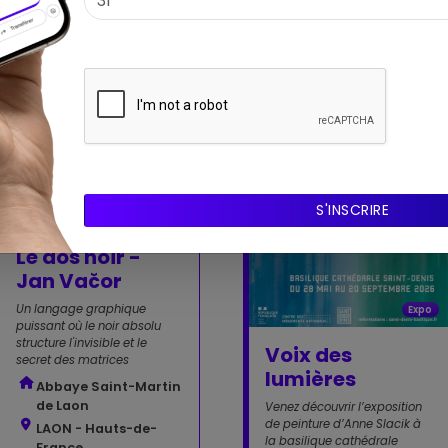
Expo
Le dos noir -
Jan Vačor
Un langage graphique
Expo
puissant où le noir absolu
structure l'invisible et le
Voix des
secret des matrices
lumières
Abbaye Saint-Martin
de Laon
Venez découvrir l’exposition
de peinture d’Anne Slacik à
LAON - Hauts-de-
la basilique cathédrale
France