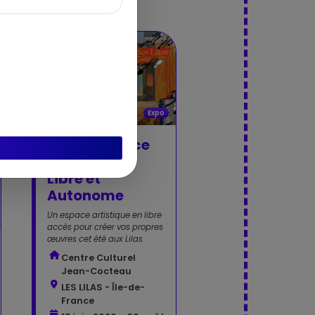
Expo
ECLA – Espace
de Création
Libre et
Autonome
Un espace artistique en libre
accès pour créer vos propres
œuvres cet été aux Lilas
Centre Culturel
Jean-Cocteau
LES LILAS - Île-de-
France