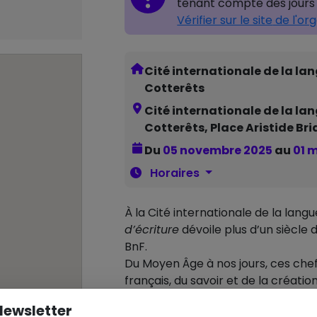
tenant compte des jours 
Vérifier sur le site
de l'or
Cité internationale de la la
Cotterêts
Cité internationale de la la
Cotterêts, Place Aristide Bri
Du
05 novembre 2025
au
01 
Horaires
À la Cité internationale de la langu
d’écriture
dévoile plus d’un siècle 
BnF.
Du Moyen Âge à nos jours, ces che
français, du savoir et de la création 
De Hugo à Beauvoir, de Descartes 
Newsletter
fragment d’histoire, entre art, pen