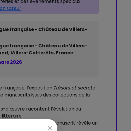
fériés et des événements spéciaux.
ganisateur
ngue française - Château de Villers-
ngue française - Château de Villers-
and, Villers-Cotterêts, France
mars 2026
e française, l’exposition
Trésors et secrets
de manuscrits issus des collections de la
fs-d’œuvre racontent l’évolution du
littéraire.
à Lévi-Strauss, chaque manuscrit révèle un
sée et écriture intime.