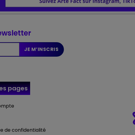
wsletter
res
pages
ompte
ue de confidentialité