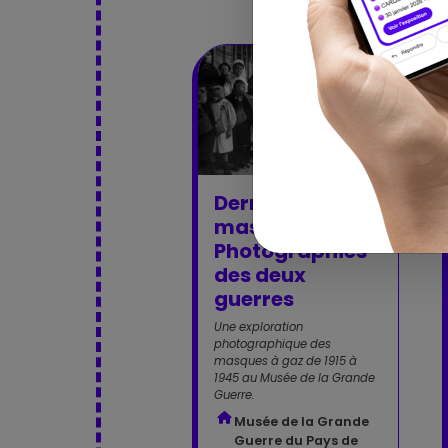
Expo
Derrière les
masques –
Photographies
des deux
guerres
Une exploration
photographique des
masques à gaz de 1915 à
1945 au Musée de la Grande
Guerre.
Musée de la Grande
Guerre du Pays de