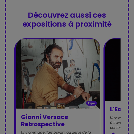
Découvrez aussi ces
expositions à proximité
Expo
L'Eau p
Gianni Versace
Une exploratio
Retrospective
à travers un 
contemporain
Un hommage flamboyant au génie de la