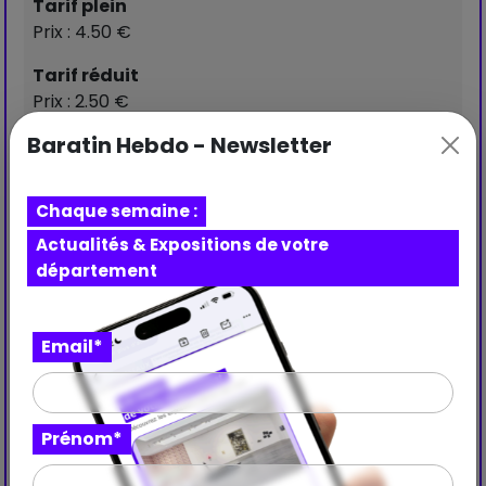
Tarif plein
Prix : 4.50 €
Tarif réduit
Prix : 2.50 €
Baratin Hebdo - Newsletter
Artiste(s) :
Chaque semaine :
Corine Borgnet
Actualités & Expositions de votre
département
Email*
Prénom*