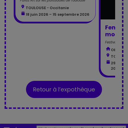
Paliss’Art sur les palissades de Toulouse
TOULOUSE - Occitanie
18 juin 2026 – 15 septembre 2026
Femmes
monde
Festival le N
Observat
TOULOUS
29 mai 
2026
Retour à l’expothèque