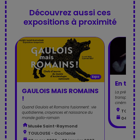
Découvrez aussi ces
expositions à proximité
Expo
En tout
GAULOIS MAIS ROMAINS
La précision 
!
transparents a
cinéma.
Quand Gaulois et Romains fusionnent : vie
TOULOUS
quotidienne, croyances et naissance du
monde gallo-romain
04 octob
Musée Saint-Raymond
TOULOUSE - Occitanie