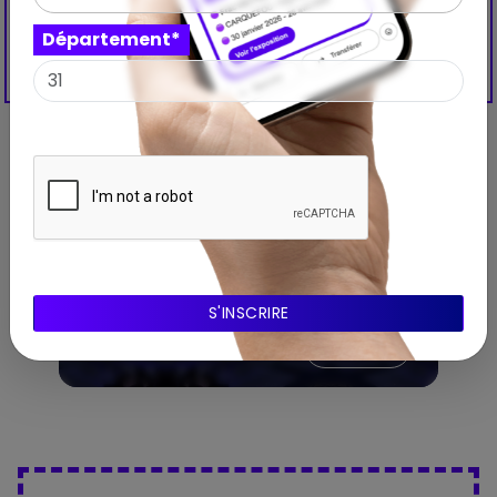
Département*
A propos de l'expo
Exposition
Que faire à Toulouse cet été ? Nos
expos coup de cœur
Consulter