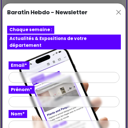
Tarif réduit
Baratin Hebdo - Newsletter
Prix : 3 €
Chaque semaine :
Actualités & Expositions de votre
département
Email*
Prénom*
Nom*