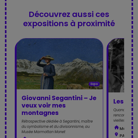
Découvrez aussi ces
expositions à proximité
Expo
Giovanni Segantini – Je
Les Gra
veux voir mes
Quand la sens
montagnes
rencontre la s
vieillesse
Rétrospective dédiée à Segantini, maître
du symbolisme et du divisionnisme, au
Musée d
Musée Marmottan Monet
PARIS - 