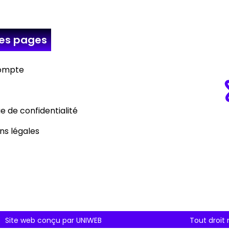
res
pages
ompte
ue de confidentialité
ns légales
Site web conçu par UNIWEB
Tout droit