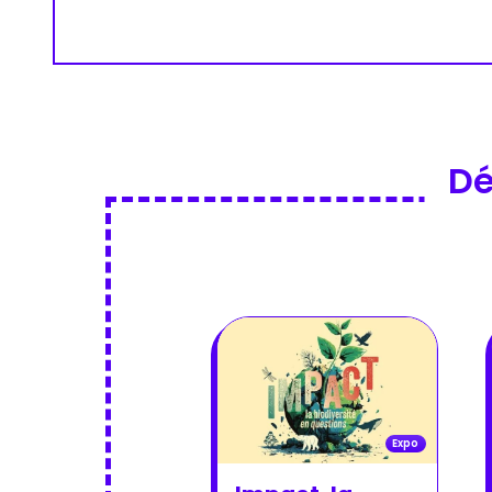
Dé
Expo