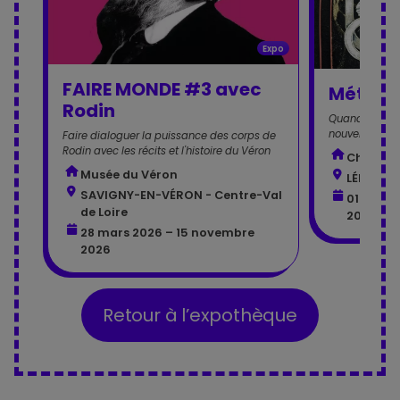
Expo
FAIRE MONDE #3 avec
Métamo
Rodin
Quand l'art de
nouvelle vie, 
Faire dialoguer la puissance des corps de
Rodin avec les récits et l'histoire du Véron
Château
Musée du Véron
LÉMERÉ -
SAVIGNY-EN-VÉRON - Centre-Val
01 janvi
de Loire
2026
28 mars 2026 – 15 novembre
2026
Retour à l’expothèque