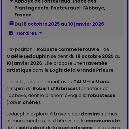
Abbaye de Fontevraud, Place des
Plantagenets, Fontevraud-l'Abbaye,
France
Du
18 octobre 2025
au
10 janvier 2026
Horaires
L’exposition «
Robuste comme le rouvre
» de
Maëlle Ledauphin
se tient du
18 octobre 2025
au
10 janvier 2026
. Elle propose une
traversée
artistique
dans le
Logis de la Grande Prieure
.
L’artiste, en partenariat avec
TALM-Le Mans
,
s’inspire de
Robert d’Arbrissel
, fondateur de
l’abbaye, dont le prénom évoque la
robustesse
(
robur
,
chêne
).
Ledauphin explore, à travers des
dessins
intimes
et monumentaux, les thèmes de la
communauté
,
de la
solitude
et de la
quête de sens
. Les œuvres