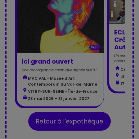
ECLA – 
Créatio
Auton
Expo
Un espace art
Ici grand ouvert
créer vos prop
Centre 
Une monographie cosmique signée SMITH
LES LILA
MAC VAL - Musée d'Art
17 juin 
Contemporain du Val-de-Marne
VITRY-SUR-SEINE - Île-de-France
23 mai 2026 – 31 janvier 2027
Retour à l’expothèque