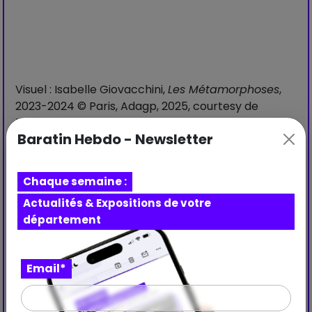
Visuel : Isabelle Giovacchini,
Les Métamorphoses
,
2023-2024 © Paris, Adagp, 2025, courtesy de
l’artiste
Baratin Hebdo - Newsletter
Chaque semaine :
Actualités & Expositions de votre
Visiter le site web
département
Email*
Copier le lien
Partager