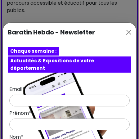
parcours accessible et éducatif pour tous les
publics.
Baratin Hebdo - Newsletter
Visiter le site web
Chaque semaine :
Actualités & Expositions de votre
Copier le lien
Partager
département
Email*
Prénom*
Nom*