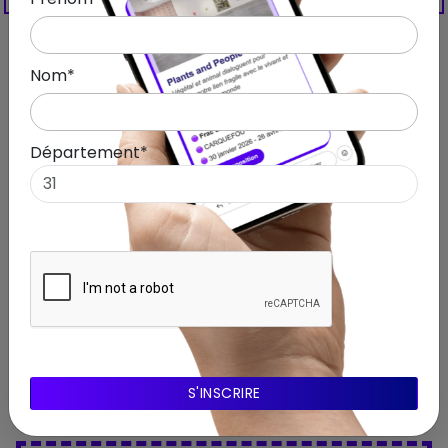
A propos de l'expo
Nom*
Département*
Exposition
Exposition à Strasbourg : 8 rendez-
vous culturels incontournables ce
printemps
Consulter