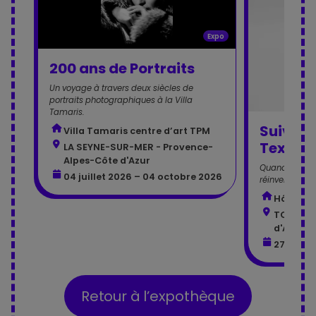
Expo
200 ans de Portraits
Un voyage à travers deux siècles de
portraits photographiques à la Villa
Tamaris.
Suivez l
Villa Tamaris centre d’art TPM
Textile
LA SEYNE-SUR-MER - Provence-
Alpes-Côte d'Azur
Quand la fibre
04 juillet 2026 – 04 octobre 2026
réinventer l'h
Hôtel de
TOULON 
d'Azur
27 juin 
Retour à l’expothèque