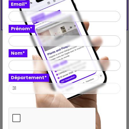
Email*
Prénom*
Nom*
Découvrez aussi ces
expositions à proximité
Département*