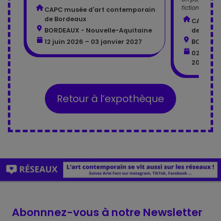
fiction se mê
CAPC musée d'art contemporain
de Bordeaux
CAPC mu
BORDEAUX - Nouvelle-Aquitaine
de Bord
12 juin 2026 – 03 janvier 2027
BORDEAU
02 avril
2026
Retour à l’expothèque
Abonnnez-vous à notre Newsletter