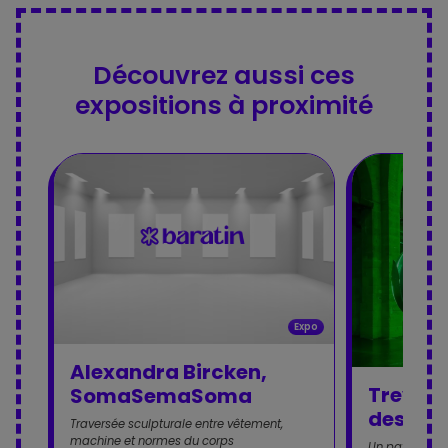
Découvrez aussi ces
expositions à proximité
Expo
Alexandra Bircken,
Trevor 
SomaSemaSoma
des neuf
Traversée sculpturale entre vêtement,
machine et normes du corps
Un paysage art