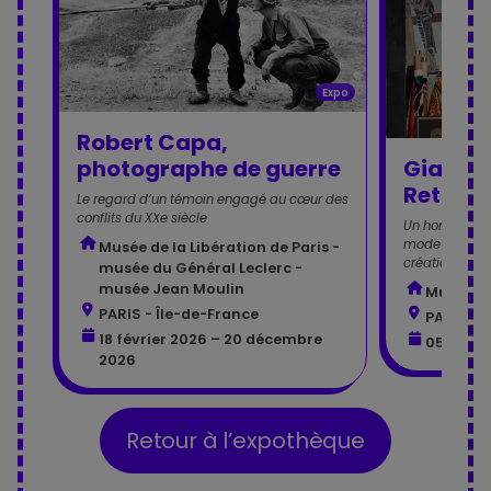
Expo
Robert Capa,
Gianni 
photographe de guerre
Retrosp
Le regard d’un témoin engagé au cœur des
conflits du XXe siècle
Un hommage f
mode italienn
Musée de la Libération de Paris -
créations
musée du Général Leclerc -
musée Jean Moulin
Musée Ma
PARIS - Île-de-France
PARIS - 
18 février 2026 – 20 décembre
05 juin 
2026
Retour à l’expothèque