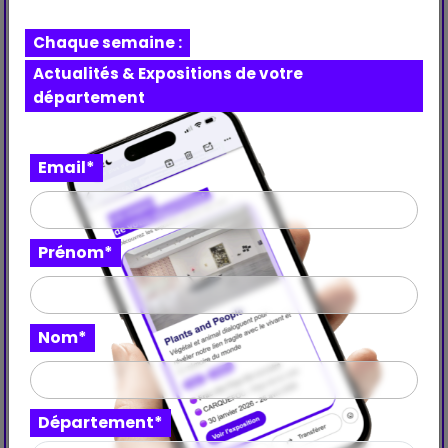
Plan tarif
Chaque semaine :
Prix : 9 €
Actualités & Expositions de votre
Tarif réduit
département
Prix : 5 €
Email*
Prénom*
Nom*
Département*