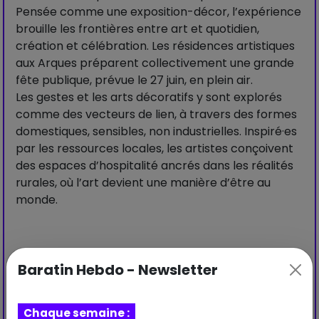
Pensée comme une exposition-décor, l’expérience
brouille les frontières entre art et quotidien,
création et célébration. Les résidences artistiques
aux Arques préparent collectivement une grande
fête publique, prévue le 27 juin, en plein air.
Les gestes et les arts décoratifs y sont explorés
comme des vecteurs de lien, à travers des formes
domestiques, sensibles, non industrielles. Inspiré·es
par les ressources locales, les artistes conçoivent
des espaces d’hospitalité ancrés dans les réalités
rurales, où l’art devient une manière d’être au
monde.
Baratin Hebdo - Newsletter
Visiter le site web
Chaque semaine :