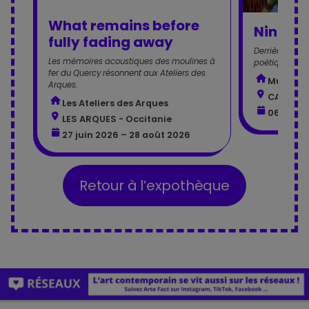
What remains before
Nino Fer
fully fading away
Derrière l’icô
Les mémoires acoustiques des moulines à
poétique d’un
fer du Quercy résonnent aux Ateliers des
Musée H
Arques.
CAHORS 
Les Ateliers des Arques
06 mai 2
LES ARQUES - Occitanie
27 juin 2026 – 28 août 2026
Retour à l’expothèque