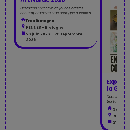
Exposition collective de jeunes artistes
contemporains au Frac Bretagne à Rennes
Frac Bretagne
RENNES - Bretagne
20 juin 2026 – 20 septembre
2026
Exposit
la Gale
Depuis 20 ans
trentaine d'art
Galerie 
RENNES 
01 juille