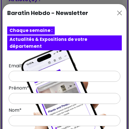
Julie Bonnaud
Baratin Hebdo - Newsletter
Fabien Leplae
Chaque semaine :
Actualités & Expositions de votre
département
Email*
Prénom*
Nom*