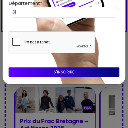
Département*
Découvrez aussi ces
expositions à proximité
Expo
Prix du Frac Bretagne –
Art Norac 2026