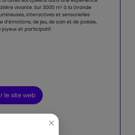
 12 artistes européens dans une expérience
tière vivante. Sur 3000 m² à la Grande
s lumineuses, interactives et sensorielles
d’émotions, de jeu, de soin et de poésie,
joyeux et participatif.
er le site web
en
Partager