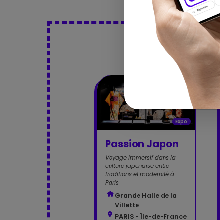
Dé
Expo
Passion Japon
Voyage immersif dans la
culture japonaise entre
traditions et modernité à
Paris
Grande Halle de la
Villette
PARIS - Île-de-France