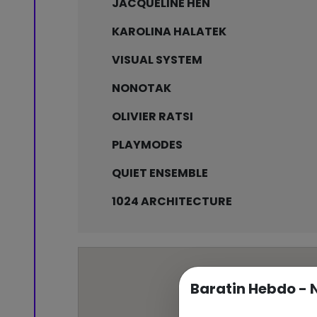
JACQUELINE HEN
KAROLINA HALATEK
VISUAL SYSTEM
NONOTAK
OLIVIER RATSI
PLAYMODES
QUIET ENSEMBLE
1024 ARCHITECTURE
Baratin Hebdo - 