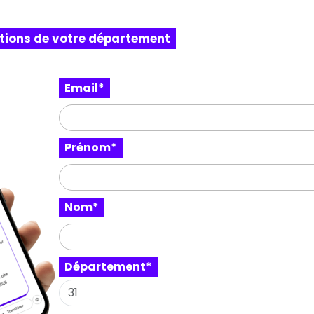
itions de votre département
Email*
Prénom*
Nom*
Département*