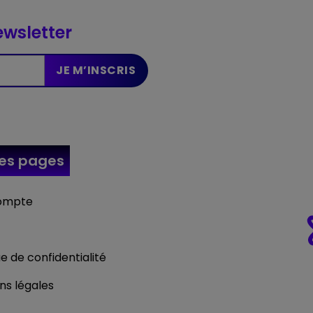
wsletter
res
pages
ompte
ue de confidentialité
ns légales