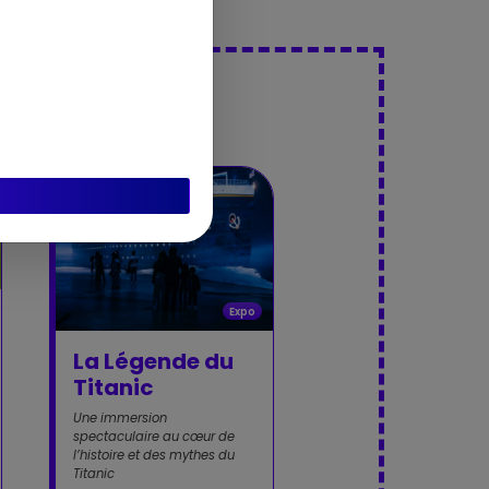
ons
Expo
La Légende du
Titanic
Une immersion
spectaculaire au cœur de
l’histoire et des mythes du
Titanic