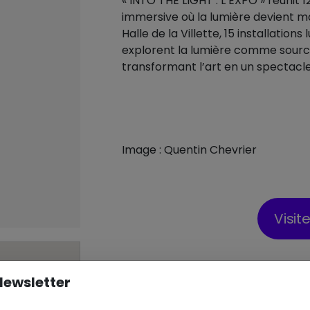
« INTO THE LIGHT : L’EXPO » réunit
immersive où la lumière devient ma
Halle de la Villette, 15 installation
explorent la lumière comme source 
transformant l’art en un spectacle 
Image : Quentin Chevrier
Visit
Copier le li
Newsletter