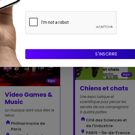
couvrez aussi ces expositi
à proximité
Expo
Expo
Chiens et chats
Video Games &
Une expo ludique et
Music
scientifique pour percer les
secrets de nos compagnons
La musique dont vous êtes le
à quatre pattes.
héros
Cité des Sciences et
Philharmonie de
de l'Industrie
Paris
PARIS - Île-de-France