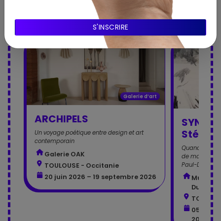
expositions à proximité
Galerie d’art
ARCHIPELS
SYNTON
Stépha
Un voyage poétique entre design et art
contemporain
Quand les cou
Galerie OAK
de marbre des
Paul-Dupuy
TOULOUSE - Occitanie
20 juin 2026 – 19 septembre 2026
Musée de
Dupuy
TOULOUS
05 juin 
2026