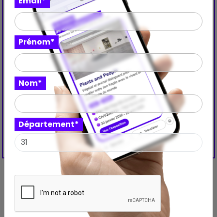
Email*
Prénom*
Nom*
Département*
Découvrez aussi ces