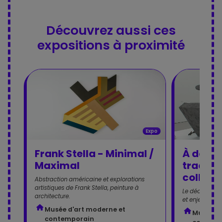
Découvrez aussi ces
expositions à proximité
Expo
Frank Stella - Minimal /
À déchif
Maximal
traces 
collect
Abstraction américaine et explorations
artistiques de Frank Stella, peinture à
Le déchiffrem
architecture.
et enjeu de p
Musée d'art moderne et
Musée d'
contemporain