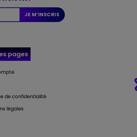
res
pages
ompte
ue de confidentialité
ns légales