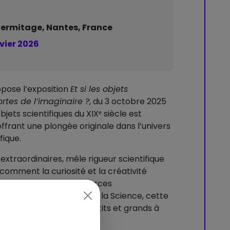
'Hermitage, Nantes, France
vier 2026
pose l’exposition
Et si les objets
ortes de l’imaginaire ?
, du 3 octobre 2025
bjets scientifiques du XIXᵉ siècle est
ffrant une plongée originale dans l’univers
fique.
extraordinaires, mêle rigueur scientifique
e comment la curiosité et la créativité
ts scientifiques en sources
lement lors de la Fête de la Science, cette
u musée pour inviter petits et grands à
magination.