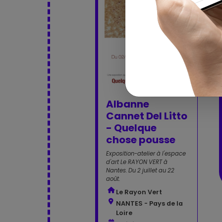
Expo
Albanne
Cannet Del Litto
- Quelque
chose pousse
Exposition-atelier à l'espace
d'art Le RAYON VERT à
Nantes. Du 2 juillet au 22
août.
Le Rayon Vert
NANTES - Pays de la
Loire