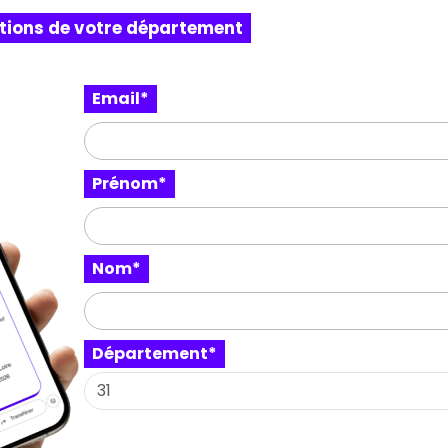
itions de votre département
Copier le li
Email*
Prénom*
couvrez aussi ces expositi
à proximité
Nom*
Département*