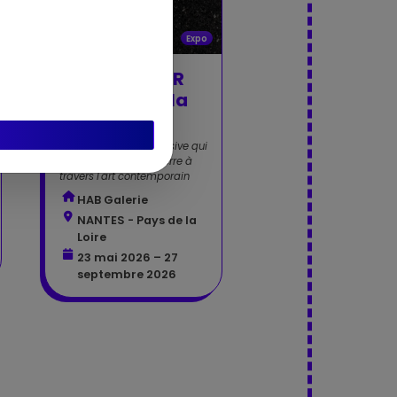
Expo
INTERSTELLAR
Réimaginer la
Terre
Une exposition immersive qui
invite à repenser la Terre à
travers l'art contemporain
HAB Galerie
NANTES - Pays de la
Loire
23 mai 2026 – 27
septembre 2026