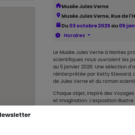
Musée Jules Verne
Musée Jules Verne, Rue de l
Du
03 octobre 2025
au
05 jan
Horaires
Le Musée Jules Verne à Nantes pro
scientifiques nous ouvraient les p
au 5 janvier 2026. Une sélection d’o
réinterprétée par Ketty Steward, o
de Jules Verne et du roman scienti
Chaque objet, inspiré des Voyages 
et imagination. L’exposition illustr
peuvent transformer des instrumen
Newsletter
d’émerveillement. Présentée initia
exposition prolonge son parcours a
explorer le lien entre science et i