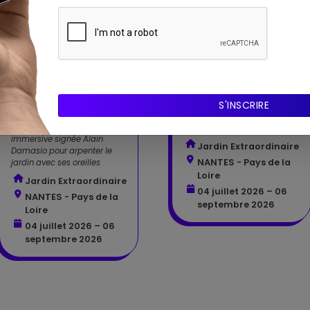
Expo
Les
Expo
Mistériennes
Le temps qui
Quand la terre et la matière
pousse
organique deviennent des
colonnes monumentales et
Une balade sonore
vivantes
immersive signée Alain
Jardin Extraordinaire
Damasio pour arpenter le
NANTES - Pays de la
jardin avec ses oreilles
Loire
Jardin Extraordinaire
04 juillet 2026 – 06
NANTES - Pays de la
septembre 2026
Loire
04 juillet 2026 – 06
septembre 2026