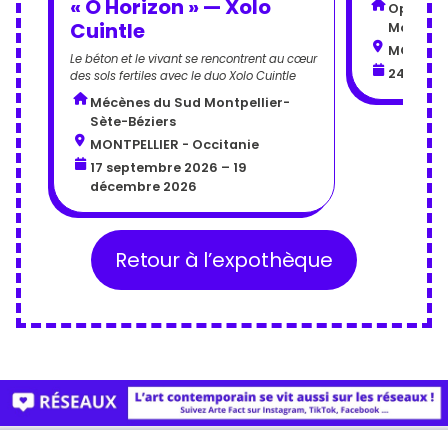
« O Horizon » — Xolo
Opéra Or
Cuintle
Montpell
MONTPELL
Le béton et le vivant se rencontrent au cœur
24 juin 
des sols fertiles avec le duo Xolo Cuintle
Mécènes du Sud Montpellier-
Sète-Béziers
MONTPELLIER - Occitanie
17 septembre 2026 – 19
décembre 2026
Retour à l’expothèque