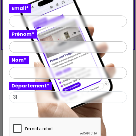
Email*
Prénom*
Nom*
Découvrez aussi ces
Département*
expositions à proximité