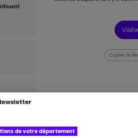
ificatif
Visit
Copier le li
Newsletter
le aux
censeur
 fauteuil
itions de votre département
sur