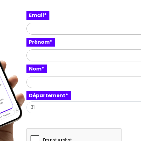
Email*
Prénom*
Nom*
Département*