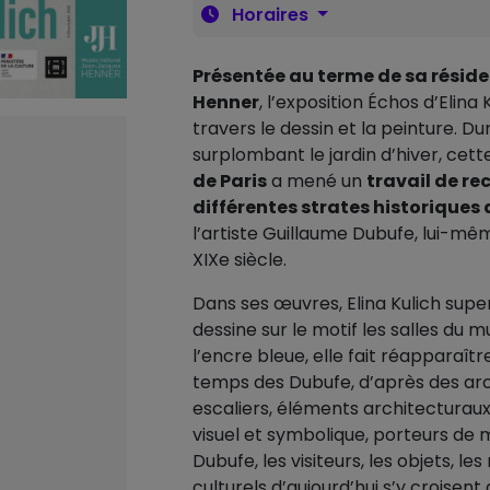
Horaires
Présentée au terme de sa rési
Henner
, l’exposition Échos d’Elina
travers le dessin et la peinture. Du
surplombant le jardin d’hiver, cett
de Paris
a mené un
travail de re
différentes strates historiques
l’artiste Guillaume Dubufe, lui-mêm
XIXe siècle.
Dans ses œuvres, Elina Kulich super
dessine sur le motif les salles du m
l’encre bleue, elle fait réapparaîtr
temps des Dubufe, d’après des arch
escaliers, éléments architecturaux 
visuel et symbolique, porteurs de 
Dubufe, les visiteurs, les objets, l
culturels d’aujourd’hui s’y croisen