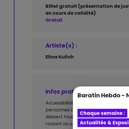
Billet gratuit (présentation de just
en cours de validité)
Gratuit
Artiste(s) :
Elina Kulich
Infos pratiques
Baratin Hebdo - 
Accessibilité : Le musée est accessib
personnes à mobilité réduite. Un as
Chaque semaine :
dessert tous les espaces de visite. Un
Actualités & Expos
roulant ou un siège-canne est prêté 