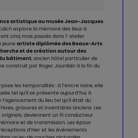
dence artistique au musée Jean-Jacques
 Kulich explore la mémoire des lieux à
rant cinq mois passés dans l’ atelier
e jeune
artiste diplômée des Beaux-Arts
cherche et de création autour des
 du bâtiment
, ancien hôtel particulier de
e construit par Roger Jourdain à la fin du
pose les temporalités : à l’encre noire, elle
usée tel qu’il se présente aujourd’hui; à
e l’agencement du lieu tel qu’il était du
ives, gravures et inventaires anciens. Les
originels, deviennent un fil conducteur
mémoire et de transmission. Les époux
es réceptions d’hier et les événements
t dans un jeu de couches picturales.