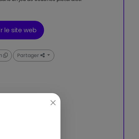
er le site web
en
Partager