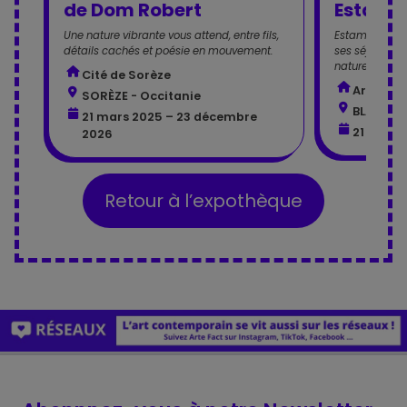
de Dom Robert
Estamp
Une nature vibrante vous attend, entre fils,
Estampes de 
détails cachés et poésie en mouvement.
ses séjours en
nature.
Cité de Sorèze
ArtCoBl
SORÈZE - Occitanie
BLAN - O
21 mars 2025 – 23 décembre
21 juin 
2026
Retour à l’expothèque