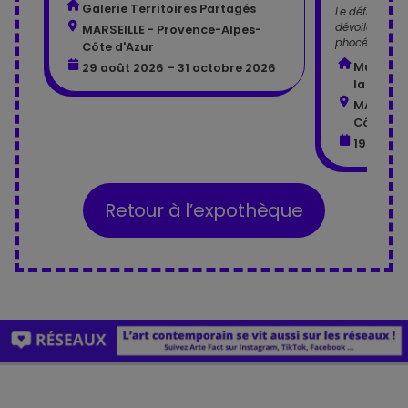
Galerie Territoires Partagés
Le défi citoye
dévoile la ric
MARSEILLE - Provence-Alpes-
phocéenne.
Côte d'Azur
Muséum d
29 août 2026 – 31 octobre 2026
la Ville 
MARSEILL
Côte d'A
19 mai 2
Retour à l’expothèque